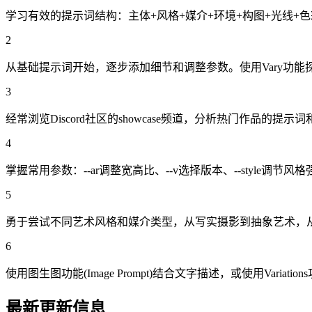
学习有效的提示词结构：主体+风格+媒介+环境+构图+光线+
2
从基础提示词开始，逐步添加细节和调整参数。使用Vary功
3
经常浏览Discord社区的showcase频道，分析热门作品的
4
掌握常用参数：--ar调整宽高比、--v选择版本、--style调节风格
5
勇于尝试不同艺术风格和媒介类型，从写实摄影到抽象艺术，
6
使用图生图功能(Image Prompt)结合文字描述，或使用Varia
最新更新信息