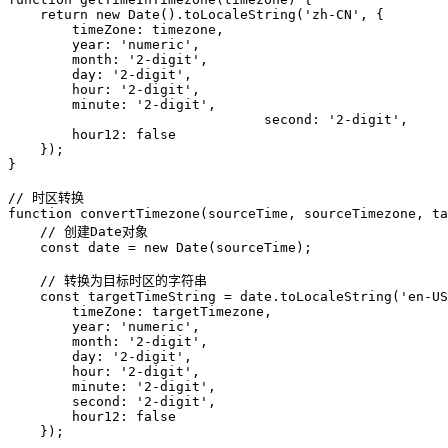
    return new Date().toLocaleString('zh-CN', {

        timeZone: timezone,

        year: 'numeric',

        month: '2-digit',

        day: '2-digit',

        hour: '2-digit',

        minute: '2-digit',

                                second: '2-digit',

        hour12: false

    });

}

// 时区转换

function convertTimezone(sourceTime, sourceTimezone, ta
    // 创建Date对象

    const date = new Date(sourceTime);

    // 转换为目标时区的字符串

    const targetTimeString = date.toLocaleString('en-US
        timeZone: targetTimezone,

        year: 'numeric',

        month: '2-digit',

        day: '2-digit',

        hour: '2-digit',

        minute: '2-digit',

        second: '2-digit',

        hour12: false

    });
