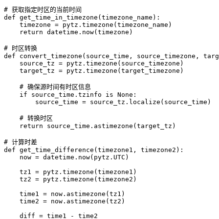
# 获取指定时区的当前时间

def get_time_in_timezone(timezone_name):

    timezone = pytz.timezone(timezone_name)

    return datetime.now(timezone)

# 时区转换

def convert_timezone(source_time, source_timezone, targ
    source_tz = pytz.timezone(source_timezone)

    target_tz = pytz.timezone(target_timezone)

    # 确保源时间有时区信息

    if source_time.tzinfo is None:

        source_time = source_tz.localize(source_time)

    # 转换时区

    return source_time.astimezone(target_tz)

# 计算时差

def get_time_difference(timezone1, timezone2):

    now = datetime.now(pytz.UTC)

    tz1 = pytz.timezone(timezone1)

    tz2 = pytz.timezone(timezone2)

    time1 = now.astimezone(tz1)

    time2 = now.astimezone(tz2)

    diff = time1 - time2
