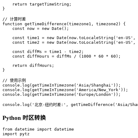
    return targetTimeString;

}

// 计算时差

function getTimeDifference(timezone1, timezone2) {

    const now = new Date();

    const time1 = new Date(now.toLocaleString('en-US', 
    const time2 = new Date(now.toLocaleString('en-US', 
    const diffMs = time1 - time2;

    const diffHours = diffMs / (1000 * 60 * 60);

    return diffHours;

}

// 使用示例

console.log(getTimeInTimezone('Asia/Shanghai'));

console.log(getTimeInTimezone('America/New_York'));

console.log(getTimeInTimezone('Europe/London'));

console.log('北京-纽约时差:', getTimeDifference('Asia/Sha
Python 时区转换
from datetime import datetime

import pytz
