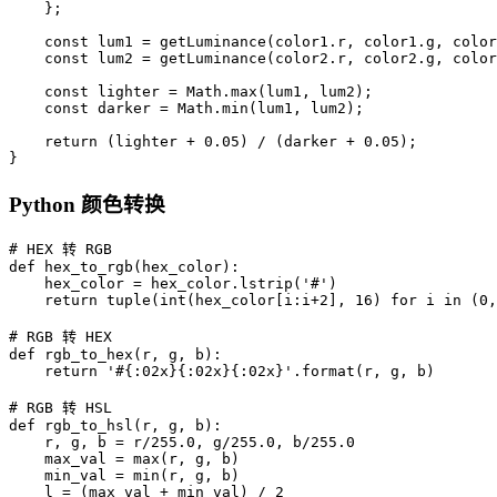
    };

    const lum1 = getLuminance(color1.r, color1.g, color
    const lum2 = getLuminance(color2.r, color2.g, color
    const lighter = Math.max(lum1, lum2);

    const darker = Math.min(lum1, lum2);

    return (lighter + 0.05) / (darker + 0.05);

}
Python 颜色转换
# HEX 转 RGB

def hex_to_rgb(hex_color):

    hex_color = hex_color.lstrip('#')

    return tuple(int(hex_color[i:i+2], 16) for i in (0,
# RGB 转 HEX

def rgb_to_hex(r, g, b):

    return '#{:02x}{:02x}{:02x}'.format(r, g, b)

# RGB 转 HSL

def rgb_to_hsl(r, g, b):

    r, g, b = r/255.0, g/255.0, b/255.0

    max_val = max(r, g, b)

    min_val = min(r, g, b)

    l = (max_val + min_val) / 2
