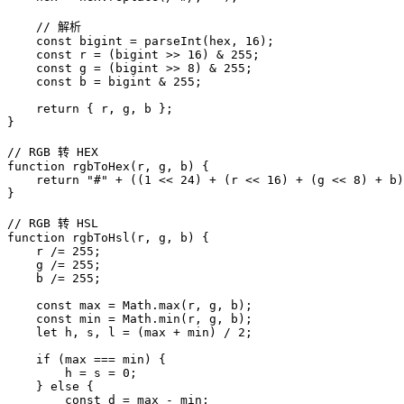
    // 解析

    const bigint = parseInt(hex, 16);

    const r = (bigint >> 16) & 255;

    const g = (bigint >> 8) & 255;

    const b = bigint & 255;

    return { r, g, b };

}

// RGB 转 HEX

function rgbToHex(r, g, b) {

    return "#" + ((1 << 24) + (r << 16) + (g << 8) + b)
}

// RGB 转 HSL

function rgbToHsl(r, g, b) {

    r /= 255;

    g /= 255;

    b /= 255;

    const max = Math.max(r, g, b);

    const min = Math.min(r, g, b);

    let h, s, l = (max + min) / 2;

    if (max === min) {

        h = s = 0;

    } else {

        const d = max - min;
