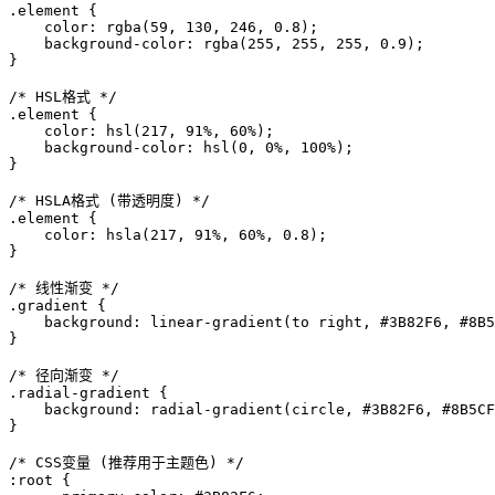
.element {

    color: rgba(59, 130, 246, 0.8);

    background-color: rgba(255, 255, 255, 0.9);

}

/* HSL格式 */

.element {

    color: hsl(217, 91%, 60%);

    background-color: hsl(0, 0%, 100%);

}

/* HSLA格式 (带透明度) */

.element {

    color: hsla(217, 91%, 60%, 0.8);

}

/* 线性渐变 */

.gradient {

    background: linear-gradient(to right, #3B82F6, #8B5
}

/* 径向渐变 */

.radial-gradient {

    background: radial-gradient(circle, #3B82F6, #8B5CF
}

/* CSS变量 (推荐用于主题色) */

:root {
