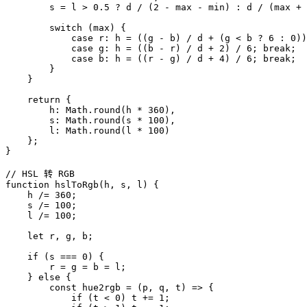
        s = l > 0.5 ? d / (2 - max - min) : d / (max + 
        switch (max) {

            case r: h = ((g - b) / d + (g < b ? 6 : 0))
            case g: h = ((b - r) / d + 2) / 6; break;

            case b: h = ((r - g) / d + 4) / 6; break;

        }

    }

    return {

        h: Math.round(h * 360),

        s: Math.round(s * 100),

        l: Math.round(l * 100)

    };

}

// HSL 转 RGB

function hslToRgb(h, s, l) {

    h /= 360;

    s /= 100;

    l /= 100;

    let r, g, b;

    if (s === 0) {

        r = g = b = l;

    } else {

        const hue2rgb = (p, q, t) => {

            if (t < 0) t += 1;
