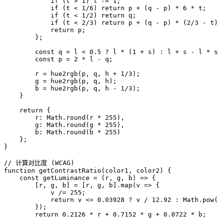
            if (t > 1) t -= 1;

            if (t < 1/6) return p + (q - p) * 6 * t;

            if (t < 1/2) return q;

            if (t < 2/3) return p + (q - p) * (2/3 - t)
            return p;

        };

        const q = l < 0.5 ? l * (1 + s) : l + s - l * s
        const p = 2 * l - q;

        r = hue2rgb(p, q, h + 1/3);

        g = hue2rgb(p, q, h);

        b = hue2rgb(p, q, h - 1/3);

    }

    return {

        r: Math.round(r * 255),

        g: Math.round(g * 255),

        b: Math.round(b * 255)

    };

}

// 计算对比度 (WCAG)

function getContrastRatio(color1, color2) {

    const getLuminance = (r, g, b) => {

        [r, g, b] = [r, g, b].map(v => {

            v /= 255;

            return v <= 0.03928 ? v / 12.92 : Math.pow(
        });

        return 0.2126 * r + 0.7152 * g + 0.0722 * b;
