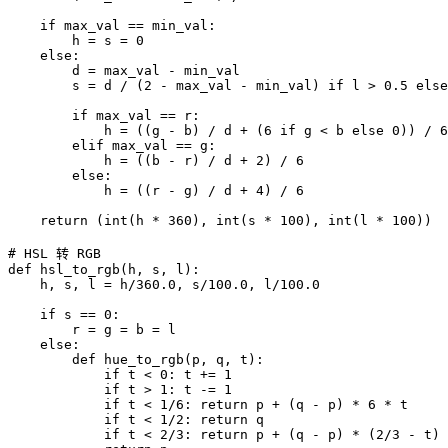
    if max_val == min_val:

        h = s = 0

    else:

        d = max_val - min_val

        s = d / (2 - max_val - min_val) if l > 0.5 else
        if max_val == r:

            h = ((g - b) / d + (6 if g < b else 0)) / 6

        elif max_val == g:

            h = ((b - r) / d + 2) / 6

        else:

            h = ((r - g) / d + 4) / 6

    return (int(h * 360), int(s * 100), int(l * 100))

# HSL 转 RGB

def hsl_to_rgb(h, s, l):

    h, s, l = h/360.0, s/100.0, l/100.0

    if s == 0:

        r = g = b = l

    else:

        def hue_to_rgb(p, q, t):

            if t < 0: t += 1

            if t > 1: t -= 1

            if t < 1/6: return p + (q - p) * 6 * t

            if t < 1/2: return q

            if t < 2/3: return p + (q - p) * (2/3 - t) 