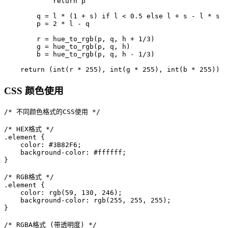
            return p

        q = l * (1 + s) if l < 0.5 else l + s - l * s

        p = 2 * l - q

        r = hue_to_rgb(p, q, h + 1/3)

        g = hue_to_rgb(p, q, h)

        b = hue_to_rgb(p, q, h - 1/3)

    return (int(r * 255), int(g * 255), int(b * 255))
CSS 颜色使用
/* 不同颜色格式的CSS使用 */

/* HEX格式 */

.element {

    color: #3B82F6;

    background-color: #ffffff;

}

/* RGB格式 */

.element {

    color: rgb(59, 130, 246);

    background-color: rgb(255, 255, 255);

}

/* RGBA格式 (带透明度) */
